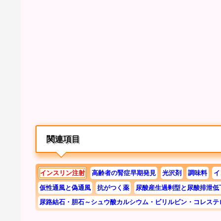
関連項目
インスリン注射
高齢者の腎症早期発見
光沢剤
調味料
イ
仮性通風と偽通風
抗がつく薬
尿酸産生過剰型と尿酸排泄低
尿路結石・胆石～シュウ酸カルシウム・ビリルビン・コレステ